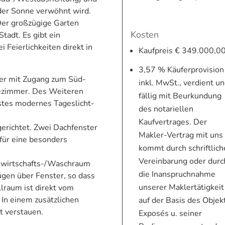
 der Sonne verwöhnt wird.
 Der großzügige Garten
Kosten
tadt. Es gibt ein
i Feierlichkeiten direkt in
Kaufpreis € 349.000,0
3,57 % Käuferprovision
mer mit Zugang zum Süd-
inkl. MwSt., verdient u
ezimmer. Des Weiteren
fällig mit Beurkundung
iestes modernes Tageslicht-
des notariellen
Kaufvertrages. Der
erichtet. Zwei Dachfenster
Makler-Vertrag mit uns
 für eine besonders
kommt durch schriftlich
Vereinbarung oder durc
uswirtschafts-/Waschraum
die Inanspruchnahme
gen über Fenster, so dass
unserer Maklertätigkeit
lraum ist direkt vom
 In einem zusätzlichen
auf der Basis des Objek
t verstauen.
Exposés u. seiner